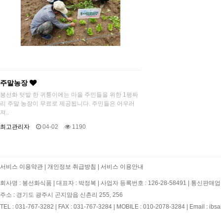
주말농장
봉선화 텃밭 한 귀퉁이에는 마을 주민들을 위한 1평짜
리 주말 농장이 무료로 제공됩니다. 주민들은 어우러
져..
최고관리자
04-02
1190
서비스 이용약관
|
개인정보 취급방침
|
서비스 이용안내
회사명 : 봉선화식품
|
대표자 : 박정복
|
사업자 등록번호 : 126-28-58491
|
통신판매업신
주소 : 경기도 광주시 곤지암읍 신촌리 255, 256
TEL : 031-767-3282
|
FAX : 031-767-3284
|
MOBILE : 010-2078-3284
|
Email : ibs